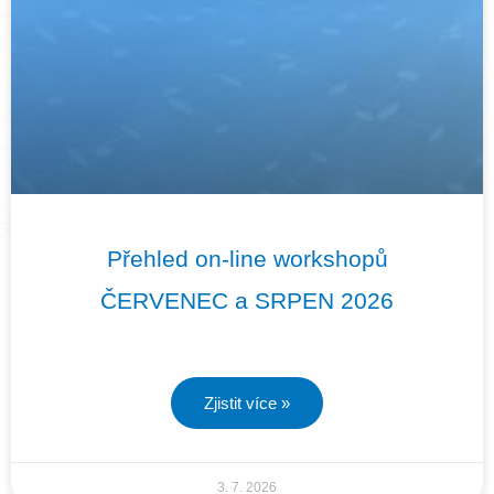
g
g
g
g
g
e
e
e
e
e
Přehled on-line workshopů
ČERVENEC a SRPEN 2026
Zjistit více »
3. 7. 2026