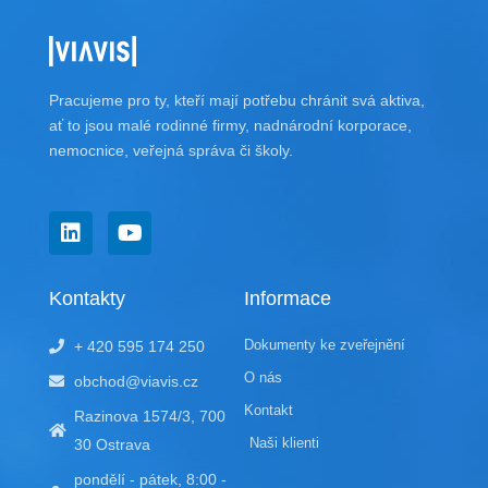
Pracujeme pro ty, kteří mají potřebu chránit svá aktiva,
ať to jsou malé rodinné firmy, nadnárodní korporace,
nemocnice, veřejná správa či školy.
L
Y
i
o
n
u
k
t
Kontakty
Informace
e
u
d
b
Dokumenty ke zveřejnění
+ 420 595 174 250
i
e
n
O nás
obchod@viavis.cz
Kontakt
Razinova 1574/3, 700
Naši klienti
30 Ostrava
pondělí - pátek, 8:00 -