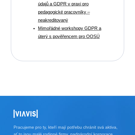
údajů a GDPR v praxi pro
pedagogické pracovníky –
neakreditovaný
Mimořádné workshopy GDPR a
úterý s pověřencem pro OOSÚ
Pracujeme pro ty, kteří mají potřebu chránit svá aktiva,
ať to jsou malé rodinné firmy, nadnárodní korporace,