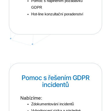
Pomoc s naplněním požadavků
GDPR
Hot-line konzultační poradenství
Pomoc s řešením GDPR
incidentů
Nabízíme:
Zdokumentování incidentů
Vyhodnocení rizika a následné