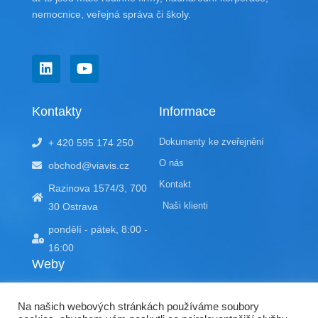
nemocnice, veřejná správa či školy.
L
Y
i
o
n
u
k
t
Kontakty
Informace
e
u
d
b
Dokumenty ke zveřejnění
+ 420 595 174 250
i
e
n
O nás
obchod@viavis.cz
Kontakt
Razinova 1574/3, 700
Naši klienti
30 Ostrava
pondělí - pátek, 8:00 -
16:00
Weby
EDU portál
Na našich webových stránkách používáme soubory
doracompliant.cz