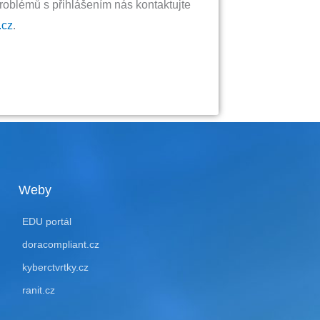
roblémů s přihlášením nás kontaktujte
.cz
.
Weby
EDU portál
doracompliant.cz
kyberctvrtky.cz
ranit.cz