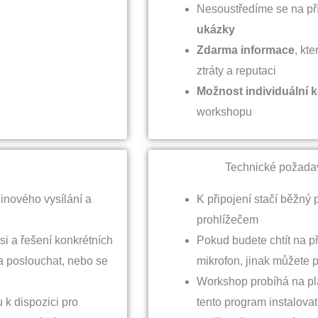
Nesoustředíme se na příl
ukázky
Zdarma informace
, kt
ztráty a reputaci
Možnost individuální 
workshopu
Technické požada
inového vysílání a
K připojení stačí běžný
prohlížečem
si a řešení konkrétních
Pokud budete chtít na p
 a poslouchat, nebo se
mikrofon, jinak můžete 
Workshop probíhá na p
 k dispozici pro
tento program instalovat,