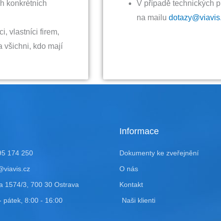
ch konkrétních
V případě technických p
na mailu
dotazy@viavis
, vlastníci firem,
a všichni, kdo mají
Informace
95 174 250
Dokumenty ke zveřejnění
viavis.cz
O nás
a 1574/3, 700 30 Ostrava
Kontakt
- pátek, 8:00 - 16:00
Naši klienti