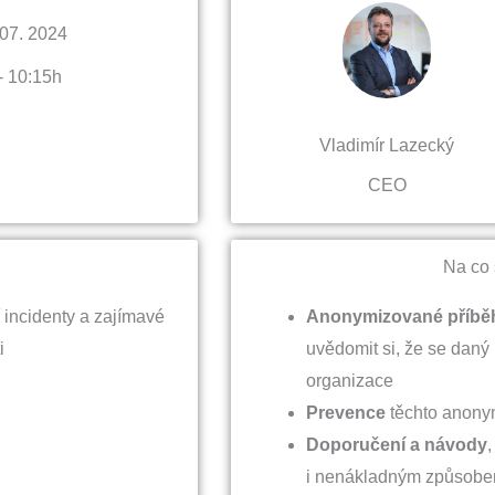
 07. 2024
- 10:15h
Vladimír Lazecký
CEO​
Na co 
incidenty a zajímavé
Anonymizované příběh
ti
uvědomit si, že se daný
organizace
Prevence
těchto anony
Doporučení a návody
,
i nenákladným způsobe