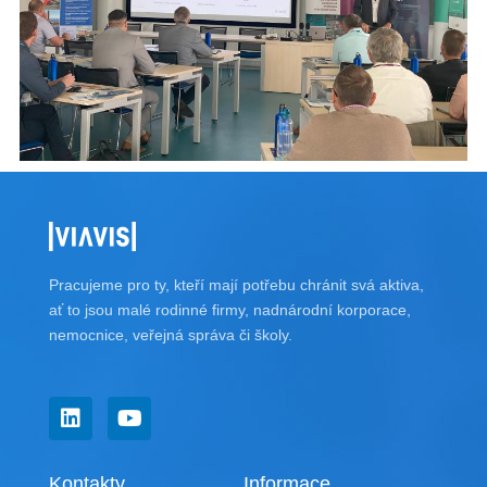
Pracujeme pro ty, kteří mají potřebu chránit svá aktiva,
ať to jsou malé rodinné firmy, nadnárodní korporace,
nemocnice, veřejná správa či školy.
L
Y
i
o
n
u
k
t
Kontakty
Informace