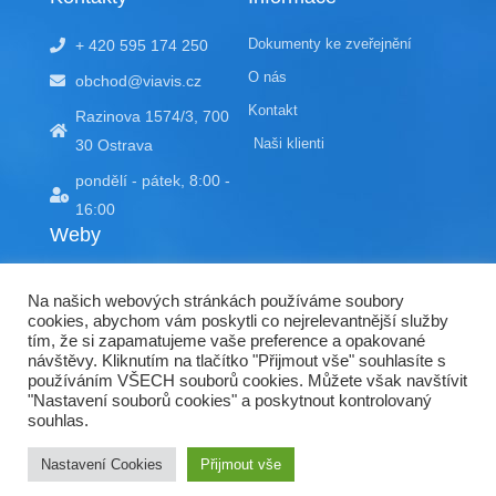
e
u
d
b
Dokumenty ke zveřejnění
+ 420 595 174 250
i
e
n
O nás
obchod@viavis.cz
Kontakt
Razinova 1574/3, 700
Naši klienti
30 Ostrava
pondělí - pátek, 8:00 -
16:00
Weby
EDU portál
Na našich webových stránkách používáme soubory
doracompliant.cz
cookies, abychom vám poskytli co nejrelevantnější služby
tím, že si zapamatujeme vaše preference a opakované
kyberctvrtky.cz
návštěvy. Kliknutím na tlačítko "Přijmout vše" souhlasíte s
používáním VŠECH souborů cookies. Můžete však navštívit
ranit.cz
"Nastavení souborů cookies" a poskytnout kontrolovaný
souhlas.
Nastavení Cookies
Přijmout vše