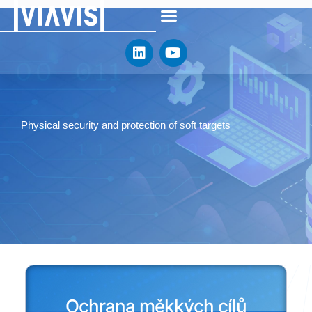
Skip
to
L
Y
content
i
o
n
u
k
t
e
u
d
b
Physical security and protection of soft targets
i
e
n
Ochrana měkkých cílů