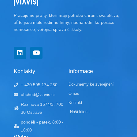
Pracujeme pro ty, kteří mají potřebu chránit svá aktiva,
ať to jsou malé rodinné firmy, nadnárodní korporace,
nemocnice, veřejná správa či školy.
L
Y
i
o
n
u
k
t
Kontakty
Informace
e
u
d
b
Dokumenty ke zveřejnění
+ 420 595 174 250
i
e
n
O nás
obchod@viavis.cz
Kontakt
Razinova 1574/3, 700
Naši klienti
30 Ostrava
pondělí - pátek, 8:00 -
16:00
Weby