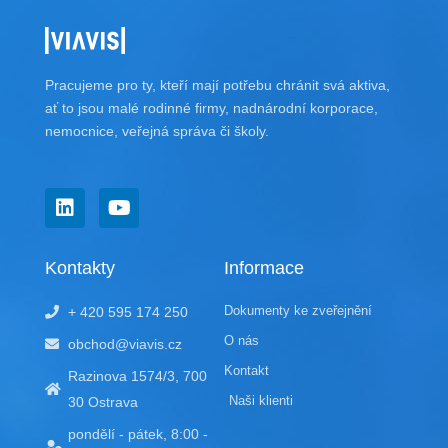
Pracujeme pro ty, kteří mají potřebu chránit svá aktiva,
ať to jsou malé rodinné firmy, nadnárodní korporace,
nemocnice, veřejná správa či školy.
L
Y
i
o
n
u
k
t
Kontakty
Informace
e
u
d
b
Dokumenty ke zveřejnění
+ 420 595 174 250
i
e
n
O nás
obchod@viavis.cz
Kontakt
Razinova 1574/3, 700
Naši klienti
30 Ostrava
pondělí - pátek, 8:00 -