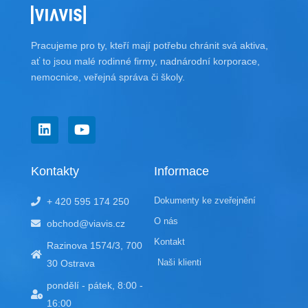
Pracujeme pro ty, kteří mají potřebu chránit svá aktiva,
ať to jsou malé rodinné firmy, nadnárodní korporace,
nemocnice, veřejná správa či školy.
L
Y
i
o
n
u
k
t
Kontakty
Informace
e
u
d
b
Dokumenty ke zveřejnění
+ 420 595 174 250
i
e
n
O nás
obchod@viavis.cz
Kontakt
Razinova 1574/3, 700
Naši klienti
30 Ostrava
pondělí - pátek, 8:00 -
16:00