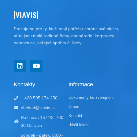
Pracujeme pro ty, kteří mají potřebu chránit svá aktiva,
ať to jsou malé rodinné firmy, nadnárodní korporace,
nemocnice, veřejná správa či školy.
L
Y
i
o
n
u
k
t
Kontakty
Informace
e
u
d
b
Dokumenty ke zveřejnění
+ 420 595 174 250
i
e
n
O nás
obchod@viavis.cz
Kontakt
Razinova 1574/3, 700
Naši klienti
30 Ostrava
pondělí - pátek, 8:00 -