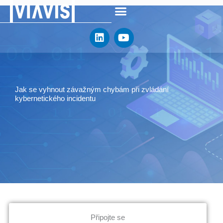
Přeskočit
na
L
Y
obsah
i
o
n
u
k
t
e
u
d
b
Jak se vyhnout závažným chybám při zvládání
i
e
kybernetického incidentu
n
Připojte se