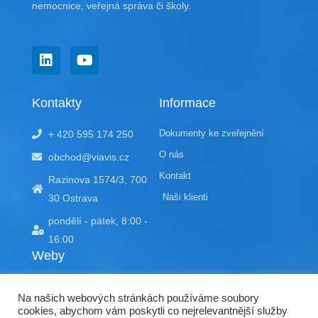
nemocnice, veřejná správa či školy.
L
Y
i
o
n
u
k
t
Kontakty
Informace
e
u
d
b
Dokumenty ke zveřejnění
+ 420 595 174 250
i
e
n
O nás
obchod@viavis.cz
Kontakt
Razinova 1574/3, 700
Naši klienti
30 Ostrava
pondělí - pátek, 8:00 -
16:00
Weby
EDU portál
Na našich webových stránkách používáme soubory
doracompliant.cz
cookies, abychom vám poskytli co nejrelevantnější služby