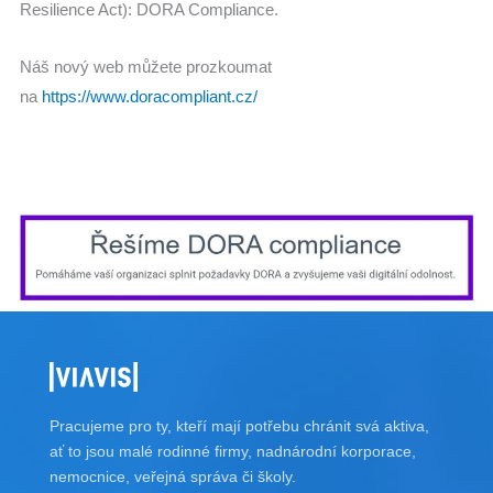
Resilience Act): DORA Compliance.
Náš nový web můžete prozkoumat
na
https://www.doracompliant.cz/
Pracujeme pro ty, kteří mají potřebu chránit svá aktiva,
ať to jsou malé rodinné firmy, nadnárodní korporace,
nemocnice, veřejná správa či školy.