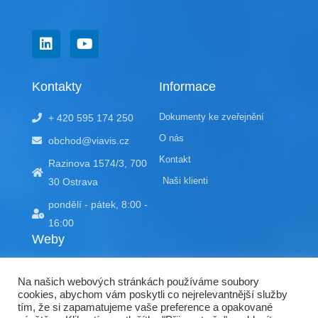
L
Y
i
o
n
u
k
t
Kontakty
Informace
e
u
d
b
Dokumenty ke zveřejnění
+ 420 595 174 250
i
e
n
O nás
obchod@viavis.cz
Kontakt
Razinova 1574/3, 700
Naši klienti
30 Ostrava
pondělí - pátek, 8:00 -
16:00
Weby
EDU portál
Na našich webových stránkách používáme soubory
doracompliant.cz
cookies, abychom vám poskytli co nejrelevantnější služby
tím, že si zapamatujeme vaše preference a opakované
kyberctvrtky.cz