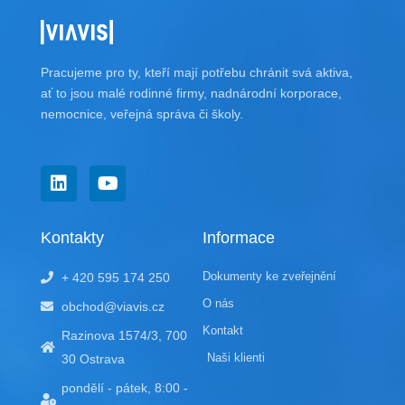
Pracujeme pro ty, kteří mají potřebu chránit svá aktiva,
ať to jsou malé rodinné firmy, nadnárodní korporace,
nemocnice, veřejná správa či školy.
L
Y
i
o
n
u
k
t
Kontakty
Informace
e
u
d
b
Dokumenty ke zveřejnění
+ 420 595 174 250
i
e
n
O nás
obchod@viavis.cz
Kontakt
Razinova 1574/3, 700
Naši klienti
30 Ostrava
pondělí - pátek, 8:00 -