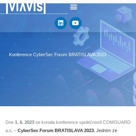
Přeskočit
na
L
Y
obsah
i
o
n
u
k
t
e
u
d
b
Konference CyberSec Forum BRATISLAVA 2023
i
e
n
Dne
1. 6. 2023
se konala konference společnosti COMGUARD
a.s. –
CyberSec Forum BRATISLAVA 2023.
Jedním ze