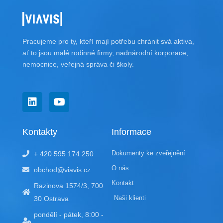
Pracujeme pro ty, kteří mají potřebu chránit svá aktiva,
ať to jsou malé rodinné firmy, nadnárodní korporace,
nemocnice, veřejná správa či školy.
L
Y
i
o
n
u
k
t
Kontakty
Informace
e
u
d
b
Dokumenty ke zveřejnění
+ 420 595 174 250
i
e
n
O nás
obchod@viavis.cz
Kontakt
Razinova 1574/3, 700
Naši klienti
30 Ostrava
pondělí - pátek, 8:00 -