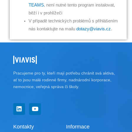
TEAMS
, není nutné tento program instalovat,
běží i v prohlížeči
V případě technických problémů s přihlášením
nás kontaktujte na mailu
dotazy@viavis.cz
.
Pracujeme pro ty, kteří mají potřebu chránit svá aktiva,
ať to jsou malé rodinné firmy, nadnárodní korporace,
nemocnice, veřejná správa či školy.
L
Y
i
o
n
u
k
t
Kontakty
Informace
e
u