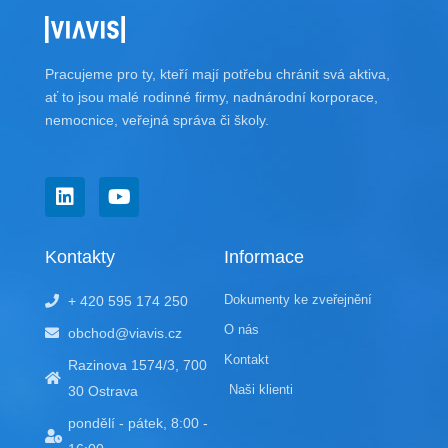
Pracujeme pro ty, kteří mají potřebu chránit svá aktiva,
ať to jsou malé rodinné firmy, nadnárodní korporace,
nemocnice, veřejná správa či školy.
L
Y
i
o
n
u
k
t
Kontakty
Informace
e
u
d
b
Dokumenty ke zveřejnění
+ 420 595 174 250
i
e
n
O nás
obchod@viavis.cz
Kontakt
Razinova 1574/3, 700
Naši klienti
30 Ostrava
pondělí - pátek, 8:00 -