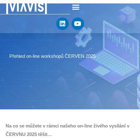
Přeskočit
na
L
Y
obsah
i
o
n
u
k
t
e
u
d
b
Přehled on-line workshopů ČERVEN 2025
i
e
n
Na co se můžete v rámci našeho on-line živého vysílání v
ČERVNU 2025 těšit…