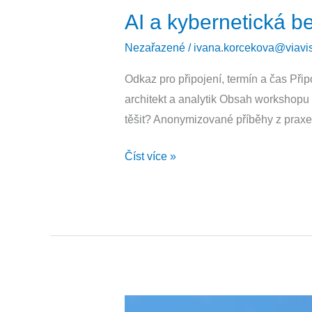
AI a kybernetická b
Nezařazené
/
ivana.korcekova@viavis
Odkaz pro připojení, termín a čas Při
architekt a analytik Obsah workshopu
těšit? Anonymizované příběhy z praxe
Číst více »
Regulace