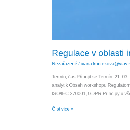
v
oblasti
informační
a
kybernetické
bezpečnosti
Regulace v oblasti i
a
Nezařazené
/
ivana.korcekova@viavis
její
rozdíly
Termín, čas Připojit se Termín: 21. 03
analytik Obsah workshopu Regulatorní
ISO/IEC 270001, GDPR Principy u všec
Číst více »