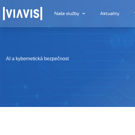
Přeskočit
na
Naše služby
Aktuality
obsah
AI a kybernetická bezpečnost