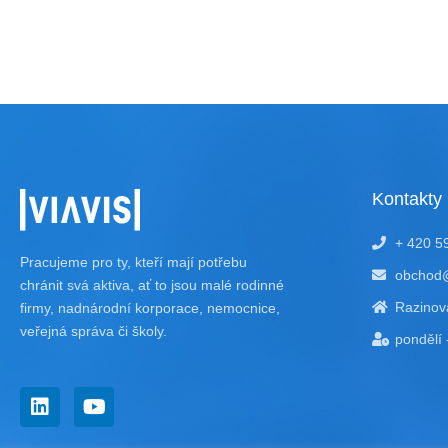
Kontakty
+ 420 5
Pracujeme pro ty, kteří mají potřebu
obchod@
chránit svá aktiva, ať to jsou malé rodinné
Razinov
firmy, nadnárodní korporace, nemocnice,
veřejná správa či školy.
pondělí 
L
Y
i
o
n
u