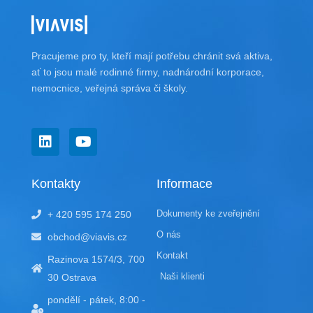
Pracujeme pro ty, kteří mají potřebu chránit svá aktiva,
ať to jsou malé rodinné firmy, nadnárodní korporace,
nemocnice, veřejná správa či školy.
L
Y
i
o
n
u
k
t
Kontakty
Informace
e
u
d
b
Dokumenty ke zveřejnění
+ 420 595 174 250
i
e
n
O nás
obchod@viavis.cz
Kontakt
Razinova 1574/3, 700
Naši klienti
30 Ostrava
pondělí - pátek, 8:00 -